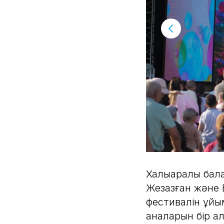
Халықаралық бал
Жезқазған және
фестивалін ұйы
аналарын бір а