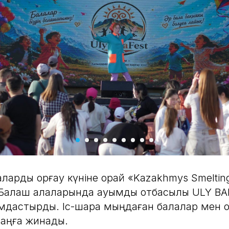
аларды қорғау күніне орай «Kazakhmys Smelti
 Балқаш қалаларында ауқымды отбасылық ULY BA
мдастырды. Іс-шара мыңдаған балалар мен 
лаңға жинады.