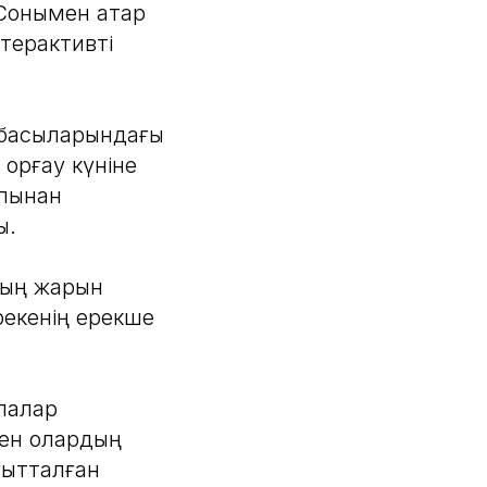
 Сонымен қатар
терактивті
отбасыларындағы
қорғау күніне
апынан
ы.
ың жарқын
рекенің ерекше
алалар
ен олардың
ғытталған