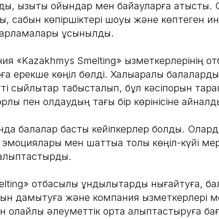
ды, қызықты ойындар мен байқауларға қатысты.
уы, сабын көпіршіктері шоуы және көптеген ин
дарламалары ұсынылды.
ния «Kazakhmys Smelting» қызметкерлерінің 
а ерекше көңіл бөлді. Халықаралық балаларды 
тті сыйлықтар табысталып, бұл кәсіпорын тар
орлық пен қолдаудың тағы бір көрінісіне айналд
да балалар басты кейіпкерлер болды. Олард
 эмоциялары мен шаттыққа толы көңіл-күйі ме
қалыптастырды.
lting» отбасылық құндылықтарды нығайтуға, б
н дамытуға және компания қызметкерлері м
н қолайлы әлеуметтік орта қалыптастыруға ба