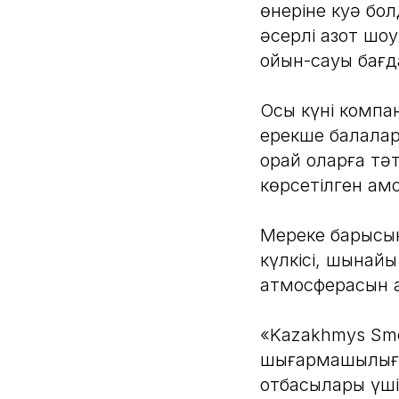
өнеріне куә бол
әсерлі азот шо
ойын-сауық бағ
Осы күні компа
ерекше балаларғ
орай оларға тә
көрсетілген қамқ
Мереке барысын
күлкісі, шынайы
атмосферасын 
«Kazakhmys Sme
шығармашылығы
отбасылары үші