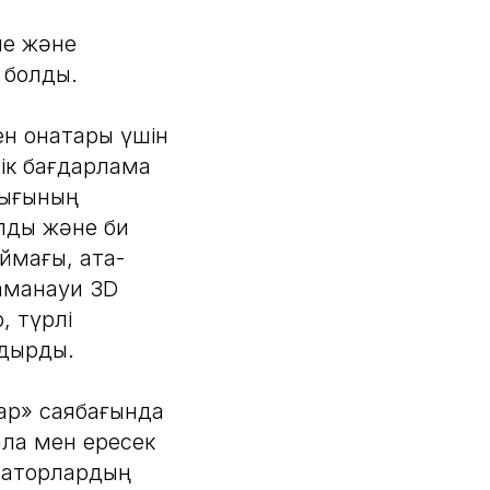
іне және
 болды.
 қонақтары үшін
ік бағдарлама
лығының
лдық және би
аймағы, ата-
заманауи 3D
, түрлі
удырды.
тар» саябағында
ла мен ересек
иматорлардың