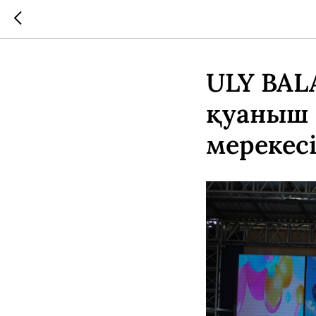
ULY BALA
қуаныш 
мерекес