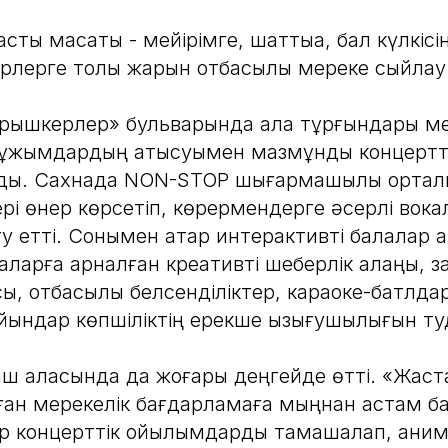
сты мақсаты - мейірімге, шаттыққа, бал күлкіс
лерге толы жарқын отбасылық мереке сыйлау
арышкерлер» бульварында қала тұрғындары мен
ұжымдардың қатысуымен мазмұнды концертт
ы. Сахнада NON-STOP шығармашылық орта
рі өнер көрсетіп, көрермендерге әсерлі вока
у етті. Сонымен қатар интерактивті балалар 
аларға арналған креативті шеберлік алаңы, 
, отбасылық белсенділіктер, караоке-батлдар
ойындар көпшіліктің ерекше қызығушылығын т
аш қаласында да жоғары деңгейде өтті. «Жас
н мерекелік бағдарламаға мыңнан астам ба
тар концерттік қойылымдарды тамашалап, ан