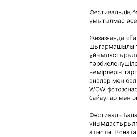
Фестивальдің ба
ұмытылмас әсер
Жезқазғанда «Ғ
шығармашылық 
ұйымдастырылд
тәрбиеленушіле
нөмірлерін тарт
аналар мен бал
WOW фотозонасы
байқаулар мен 
Фестиваль Балқ
ұйымдастырылға
қатысты. Қонақ