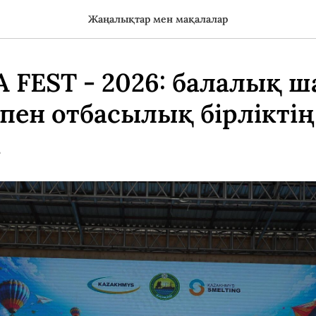
Жаңалықтар мен мақалалар
 FEST - 2026: балалық ш
пен отбасылық бірліктің
і