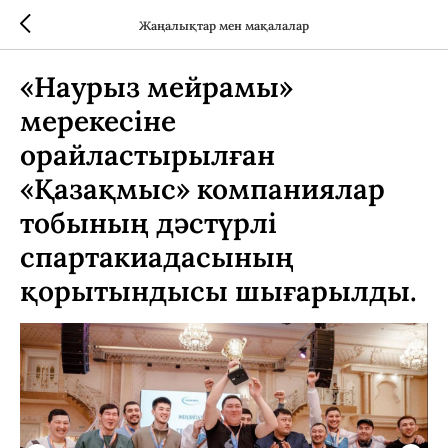
Жаңалықтар мен мақалалар
«Наурыз мейрамы»
мерекесіне
орайластырылған
«Қазақмыс» компаниялар
тобының дәстүрлі
спартакиадасының
қорытындысы шығарылды.