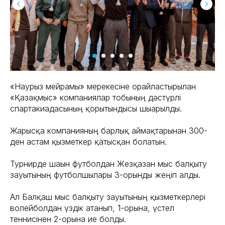
«Наурыз мейрамы» мерекесіне орайластырылған
«Қазақмыс» компаниялар тобының дәстүрлі
спартакиадасының қорытындысы шығарылды.
Жарысқа компанияның барлық аймақтарынан 300-
ден астам қызметкер қатысқан болатын.
Турнирде шағын футболдан Жезқазған мыс балқыту
зауытының футболшылары 3-орынды жеңіп алды.
Ал Балқаш мыс балқыту зауытының қызметкерлері
волейболдан үздік атанып, 1-орынға, үстел
теннисінен 2-орынға ие болды.