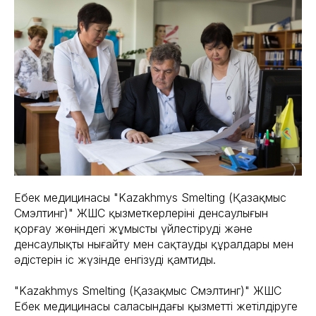
Еңбек медицинасы "Kazakhmys Smelting (Қазақмыс
Смэлтинг)" ЖШС қызметкерлерінің денсаулығын
қорғау жөніндегі жұмысты үйлестіруді және
денсаулықты нығайту мен сақтаудың құралдары мен
әдістерін іс жүзінде енгізуді қамтиды.
"Kazakhmys Smelting (Қазақмыс Смэлтинг)" ЖШС
Еңбек медицинасы саласындағы қызметті жетілдіруге