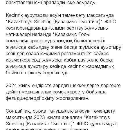
бағытталған іс-шараларды іске асырады.
Кәсіптік аурулардың өсуін төмендету мақсатында
"Kazakhmys Smelting (Қазақмыс Смэлтинг)" ЖШС
кәсіпорындарында ғылыми-зерттеу жұмысының
нәтижелері негізінде "Қазақмыс Тобы
компанияларының құрылымдық бөлімшелерінің
жұмысқа қабылдау және басқа жұмысқа ауыстыру
кезіндегі өзара іс-қимыл регламентіне" сәйкес
қызметкерлерді жұмысқа қабылдау және басқа
жұмысқа ауыстыру кезінде кәсіптік жарамдылық
бойынша іріктеу жүргізіледі.
2024 жылы өндірісте зардап шеккендерге дәрігерге
дейінгі медициналық көмек көрсету бойынша
фельдшерлерді оқыту жоспарланған.
Сондай-ақ, сырқаттанушылықтың өсуін төмендету
мақсатында 2023 жылға арналған "Kazakhmys
Smelting (Қазақмыс Смэлтинг)" ЖШС құрылымдық
бөлімшелерінде кәсіптік және жалпы