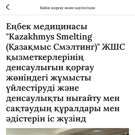
Еңбек қорғау және қауіпсіздік
Еңбек медицинасы
"Kazakhmys Smelting
(Қазақмыс Смэлтинг)" ЖШС
қызметкерлерінің
денсаулығын қорғау
жөніндегі жұмысты
үйлестіруді және
денсаулықты нығайту мен
сақтаудың құралдары мен
әдістерін іс жүзінд